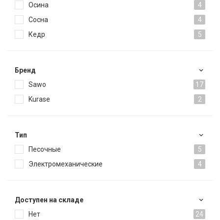
Осина
4
Сосна
4
Кедр
5
Брeнд
Sawo
17
Kurase
2
Тип
Песочные
5
Электромеханические
4
Доступен на складе
Нет
24