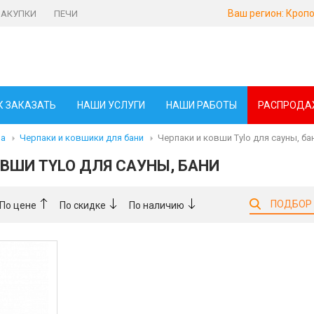
Ваш регион:
Кропо
ЗАКУПКИ
ПЕЧИ
К ЗАКАЗАТЬ
НАШИ УСЛУГИ
НАШИ РАБОТЫ
РАСПРОДА
ма
Черпаки и ковшики для бани
Черпаки и ковши Tylo для сауны, ба
ОВШИ TYLO ДЛЯ САУНЫ, БАНИ
ПОДБОР
По цене
По скидке
По наличию