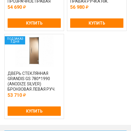
ПРОЗРАЧНОЕ ПРАВАЯ
ПРАВАЯ.РУЧКА НЖ.
54 690
56 980
КУПИТЬ
КУПИТЬ
ПОД ЗАКАЗ
3 ДНЯ
ДВЕРЬ СТЕКЛЯННАЯ
GRANDIS GS 780*1990
(ANODIZE SILVER)
БРОНЗОВАЯ ЛЕВАЯ РУЧ.
НЕРЖ.
53 710
КУПИТЬ