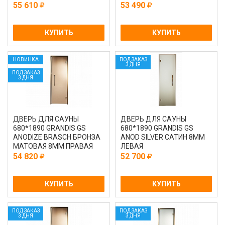
ПРАВАЯ
ПРАВАЯ
55 610
53 490
КУПИТЬ
КУПИТЬ
НОВИНКА
ПОД ЗАКАЗ
3 ДНЯ
ПОД ЗАКАЗ
3 ДНЯ
ДВЕРЬ ДЛЯ САУНЫ
ДВЕРЬ ДЛЯ САУНЫ
680*1890 GRANDIS GS
680*1890 GRANDIS GS
ANODIZE BRASCH БРОНЗА
ANOD SILVER САТИН 8ММ
МАТОВАЯ 8ММ ПРАВАЯ
ЛЕВАЯ
54 820
52 700
КУПИТЬ
КУПИТЬ
ПОД ЗАКАЗ
ПОД ЗАКАЗ
3 ДНЯ
3 ДНЯ