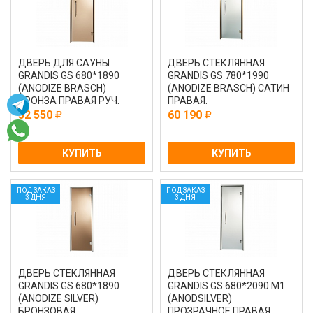
ДВЕРЬ ДЛЯ САУНЫ
ДВЕРЬ СТЕКЛЯННАЯ
GRANDIS GS 680*1890
GRANDIS GS 780*1990
(ANODIZE BRASCH)
(ANODIZE BRASCH) САТИН
БРОНЗА ПРАВАЯ РУЧ.
ПРАВАЯ.
КОМБИ.ИЛИ HAMAM
52 550
60 190
КУПИТЬ
КУПИТЬ
ПОД ЗАКАЗ
ПОД ЗАКАЗ
3 ДНЯ
3 ДНЯ
ДВЕРЬ СТЕКЛЯННАЯ
ДВЕРЬ СТЕКЛЯННАЯ
GRANDIS GS 680*1890
GRANDIS GS 680*2090 M1
(ANODIZE SILVER)
(ANODSILVER)
БРОНЗОВАЯ
ПРОЗРАЧНОЕ ПРАВАЯ