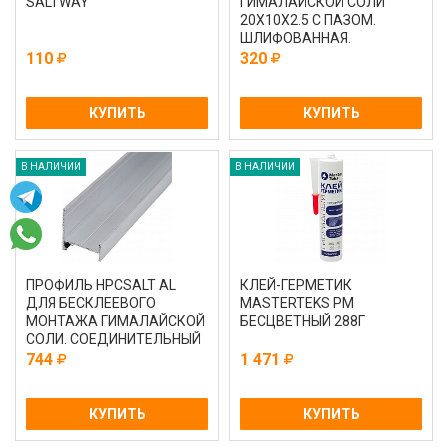
SALTWAY
ГИМАЛАЙСКОЙ СОЛИ
20Х10Х2.5 С ПАЗОМ.
ШЛИФОВАННАЯ.
НЕТОРЦОВАННАЯ
110
320
КУПИТЬ
КУПИТЬ
В НАЛИЧИИ
В НАЛИЧИИ
ПРОФИЛЬ HPCSALT AL
КЛЕЙ-ГЕРМЕТИК
ДЛЯ БЕСКЛЕЕВОГО
MASTERTEKS PM
МОНТАЖА ГИМАЛАЙСКОЙ
БЕСЦВЕТНЫЙ 288Г
СОЛИ. СОЕДИНИТЕЛЬНЫЙ
3 МЕТРА
744
1 471
КУПИТЬ
КУПИТЬ