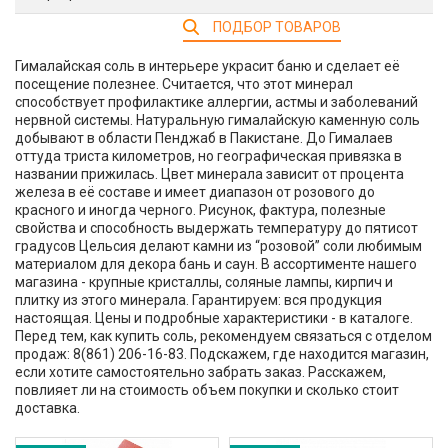
ПОДБОР ТОВАРОВ
Гималайская соль в интерьере украсит баню и сделает её
посещение полезнее. Считается, что этот минерал
способствует профилактике аллергии, астмы и заболеваний
нервной системы. Натуральную гималайскую каменную соль
добывают в области Пенджаб в Пакистане. До Гималаев
оттуда триста километров, но географическая привязка в
названии прижилась. Цвет минерала зависит от процента
железа в её составе и имеет диапазон от розового до
красного и иногда черного. Рисунок, фактура, полезные
свойства и способность выдержать температуру до пятисот
градусов Цельсия делают камни из “розовой” соли любимым
материалом для декора бань и саун. В ассортименте нашего
магазина - крупные кристаллы, соляные лампы, кирпич и
плитку из этого минерала. Гарантируем: вся продукция
настоящая. Цены и подробные характеристики - в каталоге.
Перед тем, как купить соль, рекомендуем связаться с отделом
продаж: 8(861) 206-16-83. Подскажем, где находится магазин,
если хотите самостоятельно забрать заказ. Расскажем,
повлияет ли на стоимость объем покупки и сколько стоит
доставка.