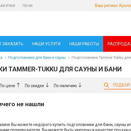
Ваш регион:
Кропо
ЗАКУПКИ
ПЕЧИ
К ЗАКАЗАТЬ
НАШИ УСЛУГИ
НАШИ РАБОТЫ
РАСПРОДА
ма
Подголовники для бани и сауны
Подголовники Tammer-Tukku для 
И TAMMER-TUKKU ДЛЯ САУНЫ И БАНИ
ПОДБОР
По цене
По скидке
По наличию
ничего не нашли
зине Вы можете недорого купить подголовники для бани, сауны или
ыми производители. Вы можете быть уверены в качестве продукц