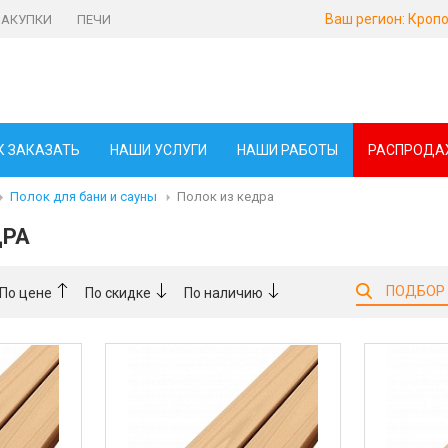
Ваш регион:
Кропо
ЗАКУПКИ
ПЕЧИ
К ЗАКАЗАТЬ
НАШИ УСЛУГИ
НАШИ РАБОТЫ
РАСПРОДА
Полок для бани и сауны
Полок из кедра
ДРА
ПОДБОР
По цене
По скидке
По наличию