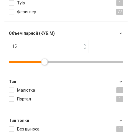
Tylo
1
Ферингер
77
Объем парной (КУБ.М)
Тип
Малютка
1
Портал
1
Тип топки
Без выноса
1